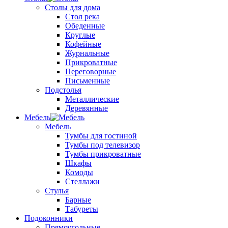
Столы для дома
Стол река
Обеденные
Круглые
Кофейные
Журнальные
Прикроватные
Переговорные
Письменные
Подстолья
Металлические
Деревянные
Мебель
Мебель
Тумбы для гостиной
Тумбы под телевизор
Тумбы прикроватные
Шкафы
Комоды
Стеллажи
Стулья
Барные
Табуреты
Подоконники
Прямоугольные