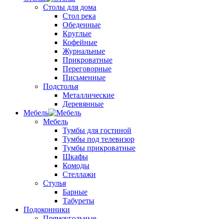
Столы для дома
Стол река
Обеденные
Круглые
Кофейные
Журнальные
Прикроватные
Переговорные
Письменные
Подстолья
Металлические
Деревянные
Мебель
Мебель
Тумбы для гостиной
Тумбы под телевизор
Тумбы прикроватные
Шкафы
Комоды
Стеллажи
Стулья
Барные
Табуреты
Подоконники
Прямоугольные