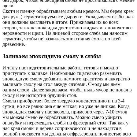
без дырок, чтобы эпоксидная смола не просачивалась с мелкие
щели.
Скотч и пленку обрабатываем любым кремом. Мы берем крем
для рук=) герметизируем все дырочки. Укладываем слэбы, как
они должны выглядеть в итоге. Прижимаем их во всех
сторон, так как эпоксидка достаточно жидкая и заполняет все
неровности и щели. На лицевой стороне слэба мы наносим
герметик, чтобы не разлилась эпоксидная смола по всей
древесине.
Заливаем эпоксидную смолу в слэбы
И так у нас подготовительные работы готовы и можно
приступать к заливке. Необходимо тщательно размешать
эпоксидную смолу добавить немного красителя и аккуратно
выливать смолу на стол между слэбами. Смолу мы льем
одним слоем. Далее закрываем, чтобы пыль мусор не попал в
смолу и не испортил будущий стол.
Смола приобретает более твердую консистенцию и на 3-4
сутки, но все равно она еще мягкая, но уже не липкая. Когда
эпоксидная смола у нас засохла, примерно через 7-10 суток
мы можем смело ее обрабатывать. Можно смело убирать
опалубку и перемещать слэбы на фрезерный стол. Так как у
нас края смолы и дерева соприкасаются и не находятся в
ровной плоскости мы должны отфрезеровать полностью всю