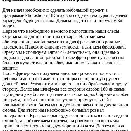
Для начала необходимо сделать небольшой проект, в
программе Photoshop и 3D max мы создаем текстуры и делаем
3д модель будущего стола. Делаем подстолье и получаем 3д
модель.
Первое что необходимо немного подготовить наши слэбы.
Отрезаем по длине и чистим от коры. Настраиваем
оборудование, выставляем стенд для фрезеровки в ровные
плоскости. Надежно фиксируем доски, начинаем фрезеровать.
Фрезу мы используем Dimar с 6 лепестками, она идеально
подходит для данной работы. После фрезеровки у нас всегда
большая куча стружки, необходимо использовать средства
защиты.
После фрезеровки получаем идеально ровные плоскости с
небольшими полосками, но это нормально, они уберутся в
дальнейшем. Результатом мы довольны и обрабатываем другу
сторону. Далее мы шлифуем все стороны слэбов 180 дисками
и убираем уже более тщательно остатки коры. Обрезаем слэбы
по краям, чтобы наш стол получился прямоугольный с
ровными краями. Затем мы подготавливаем стенд для заливки
смолы. Для этого нам необходимо большая ровная
поверхность. Края, которые будут соприкасаться с эпоксидной
смолой, мы обклеиваем скотчем, на ровную плоскость мы
приклеиваем пленку на двухсторонний скотч. Делаем каркас