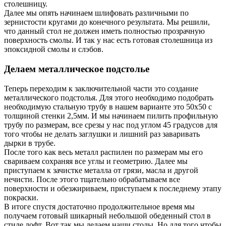
столешницу.
Далее мы опять начинаем шлифовать различными по
зернистости кругами до конечного результата. Мы решили,
что данный стол не должен иметь полностью прозрачную
поверхность смолы. И так у нас есть готовая столешница из
эпоксидной смолы и слэбов.
Делаем металлическое подстолье
Теперь переходим к заключительной части это создание
металлического подстолья. Для этого необходимо подобрать
необходимую стальную трубу в нашем варианте это 50х50 с
толщиной стенки 2,5мм. И мы начинаем пилить профильную
трубу по размерам, все срезы у нас под углом 45 градусов для
того чтобы не делать заглушки и лишний раз заваривать
дырки в трубе.
После того как весь металл распилен по размерам мы его
свариваем сохраняя все углы и геометрию. Далее мы
приступаем к зачистке металла от грязи, масла и другой
нечисти. После этого тщательно обрабатываем все
поверхности и обезжириваем, приступаем к последнему этапу
покраски.
В итоге спустя достаточно продолжительное время мы
получаем готовый шикарный небольшой обеденный стол в
стиле лофт. Вот так мы делаем наши столы. Но для того чтобы