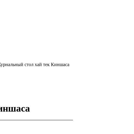
Журнальный стол хай тек Киншаса
иншаса