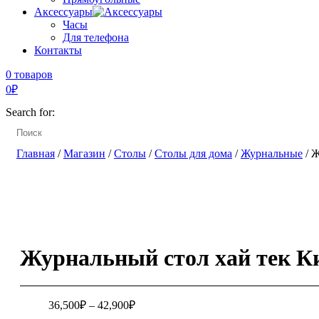
Аксессуары
Часы
Для телефона
Контакты
0 товаров
0
₽
Search for:
Главная
/
Магазин
/
Столы
/
Столы для дома
/
Журнальные
/ 
Журнальный стол хай тек К
36,500
₽
–
42,900
₽