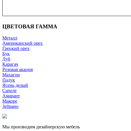
ЦВЕТОВАЯ ГАММА
Металл
Американский орех
Грецкий орех
Бук
Дуб
Карагач
Розовая акация
Махагон
Падук
Ясень делый
Сапеле
Амарант
Макоре
Зебрано
Мы производим дизайнерскую мебель