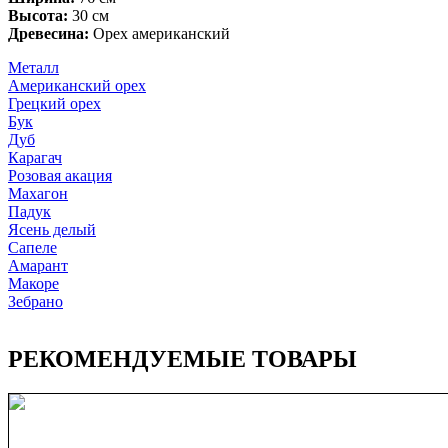
Высота:
30 см
Древесина:
Орех американский
Металл
Американский орех
Грецкий орех
Бук
Дуб
Карагач
Розовая акация
Махагон
Падук
Ясень делый
Сапеле
Амарант
Макоре
Зебрано
РЕКОМЕНДУЕМЫЕ ТОВАРЫ