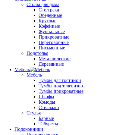
Столы для дома
Стол река
Обеденные
Круглые
Кофейные
Журнальные
Прикроватные
Переговорные
Письменные
Подстолья
Металлические
Деревянные
Мебель
Мебель
Тумбы для гостиной
Тумбы под телевизор
Тумбы прикроватные
Шкафы
Комоды
Стеллажи
Стулья
Барные
Табуреты
Подоконники
Прямоугольные