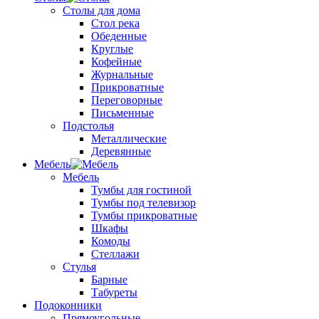
Столы для дома
Стол река
Обеденные
Круглые
Кофейные
Журнальные
Прикроватные
Переговорные
Письменные
Подстолья
Металлические
Деревянные
Мебель
Мебель
Тумбы для гостиной
Тумбы под телевизор
Тумбы прикроватные
Шкафы
Комоды
Стеллажи
Стулья
Барные
Табуреты
Подоконники
Прямоугольные