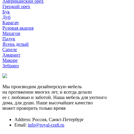
Американский орех
Грецкий орех
Бук
Дуб
Карагач
Розовая акация
Махагон
Падук
Ясень делый
Сапеле
Амарант
Макоре
Зебрано
Мы производим дизайнерскую мебель
на протяжении многих лет, и всегда делали
ее с любовью и заботой. Наша мебель для уютного
дома, для души. Наше высочайшее качество
может проверить только время
Address:
Россия, Санкт-Петербург
Email:
info@royal-craft.ru