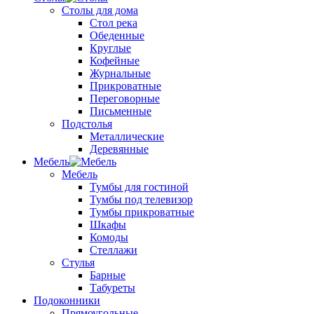
Столы для дома
Стол река
Обеденные
Круглые
Кофейные
Журнальные
Прикроватные
Переговорные
Письменные
Подстолья
Металлические
Деревянные
Мебель
Мебель
Тумбы для гостиной
Тумбы под телевизор
Тумбы прикроватные
Шкафы
Комоды
Стеллажи
Стулья
Барные
Табуреты
Подоконники
Прямоугольные