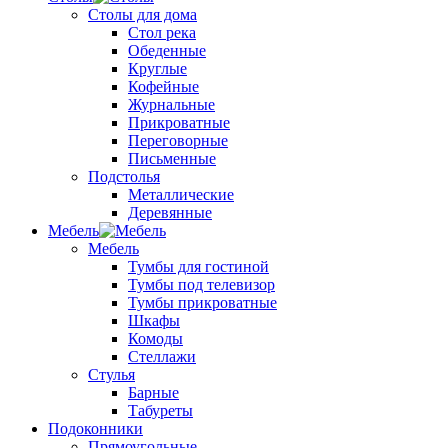
Столы для дома
Стол река
Обеденные
Круглые
Кофейные
Журнальные
Прикроватные
Переговорные
Письменные
Подстолья
Металлические
Деревянные
Мебель
Мебель
Тумбы для гостиной
Тумбы под телевизор
Тумбы прикроватные
Шкафы
Комоды
Стеллажи
Стулья
Барные
Табуреты
Подоконники
Прямоугольные