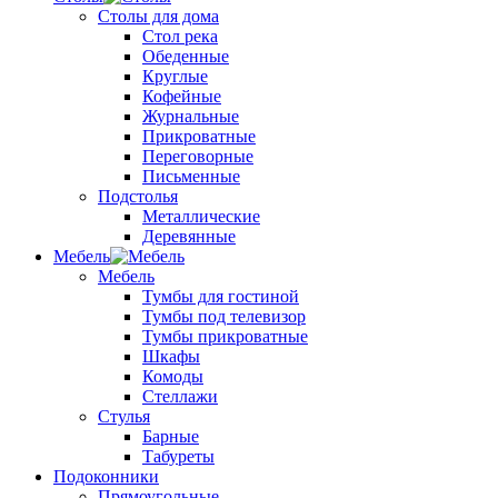
Столы для дома
Стол река
Обеденные
Круглые
Кофейные
Журнальные
Прикроватные
Переговорные
Письменные
Подстолья
Металлические
Деревянные
Мебель
Мебель
Тумбы для гостиной
Тумбы под телевизор
Тумбы прикроватные
Шкафы
Комоды
Стеллажи
Стулья
Барные
Табуреты
Подоконники
Прямоугольные