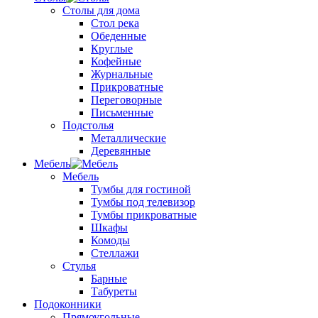
Столы для дома
Стол река
Обеденные
Круглые
Кофейные
Журнальные
Прикроватные
Переговорные
Письменные
Подстолья
Металлические
Деревянные
Мебель
Мебель
Тумбы для гостиной
Тумбы под телевизор
Тумбы прикроватные
Шкафы
Комоды
Стеллажи
Стулья
Барные
Табуреты
Подоконники
Прямоугольные