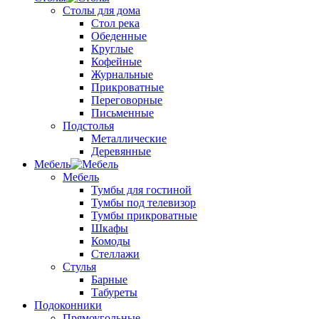
Столы для дома
Стол река
Обеденные
Круглые
Кофейные
Журнальные
Прикроватные
Переговорные
Письменные
Подстолья
Металлические
Деревянные
Мебель
Мебель
Тумбы для гостиной
Тумбы под телевизор
Тумбы прикроватные
Шкафы
Комоды
Стеллажи
Стулья
Барные
Табуреты
Подоконники
Прямоугольные