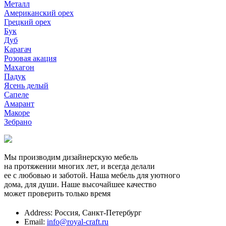
Металл
Американский орех
Грецкий орех
Бук
Дуб
Карагач
Розовая акация
Махагон
Падук
Ясень делый
Сапеле
Амарант
Макоре
Зебрано
Мы производим дизайнерскую мебель
на протяжении многих лет, и всегда делали
ее с любовью и заботой. Наша мебель для уютного
дома, для души. Наше высочайшее качество
может проверить только время
Address:
Россия, Санкт-Петербург
Email:
info@royal-craft.ru