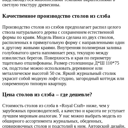
светлую текстуру древесины.
Качественное производство столов из слэба
Производство столов из слэбов предполагает распил целого
ствола натурального дерева с сохранением естественной
формы по краям. Модель Ивиса сделана из двух стволов,
распиленных в прямоугольную форму с направленными один
к другому живыми краями. Внутренняя полимерная заливка
голубоватого цвета напоминает реку, текущую между
извилистых берегов. Поверхность и края по периметру
тщательно отшлифованы. Размер столешницы Д*Ш 110*75
см, подстолье можно использовать деревянное или
металлическое высотой 50 см. Яркий журнальный столик
украсит собой модную лофт-студию, загородный коттедж или
современную типовую квартиру.
Цена столов из слэба – где дешевле?
Стоимость столов из слэба в «Royal Craft» ниже, чем у
зарубежных производителей, а качество и красота не уступает
лучшим мировым аналогам. У нас можно выбрать модель из
обширного ассортимента журнальных, обеденных,
сервировочных столов и подстолий к ним. Авторский дизайн,