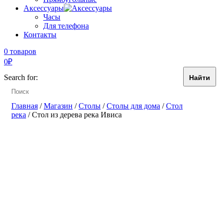
Аксессуары
Часы
Для телефона
Контакты
0 товаров
0
₽
Search for:
Главная
/
Магазин
/
Столы
/
Столы для дома
/
Стол
река
/ Стол из дерева река Ивиса