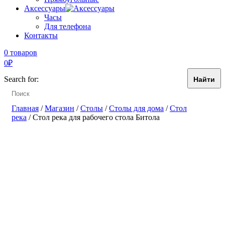
Аксессуары
Часы
Для телефона
Контакты
0 товаров
0
₽
Search for:
Главная
/
Магазин
/
Столы
/
Столы для дома
/
Стол
река
/ Стол река для рабочего стола Битола