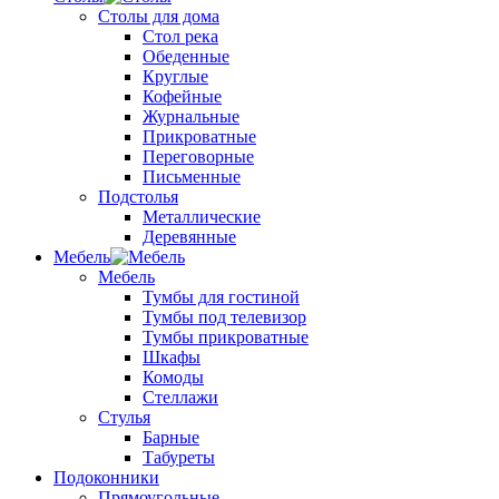
Столы для дома
Стол река
Обеденные
Круглые
Кофейные
Журнальные
Прикроватные
Переговорные
Письменные
Подстолья
Металлические
Деревянные
Мебель
Мебель
Тумбы для гостиной
Тумбы под телевизор
Тумбы прикроватные
Шкафы
Комоды
Стеллажи
Стулья
Барные
Табуреты
Подоконники
Прямоугольные