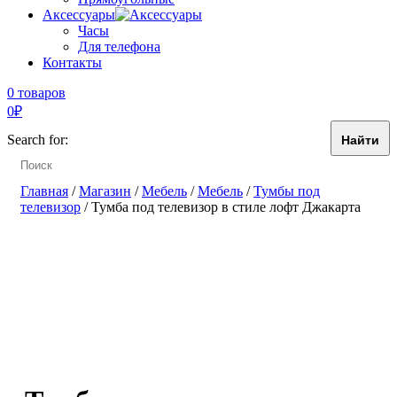
Аксессуары
Часы
Для телефона
Контакты
0 товаров
0
₽
Search for:
Главная
/
Магазин
/
Мебель
/
Мебель
/
Тумбы под
телевизор
/ Тумба под телевизор в стиле лофт Джакарта