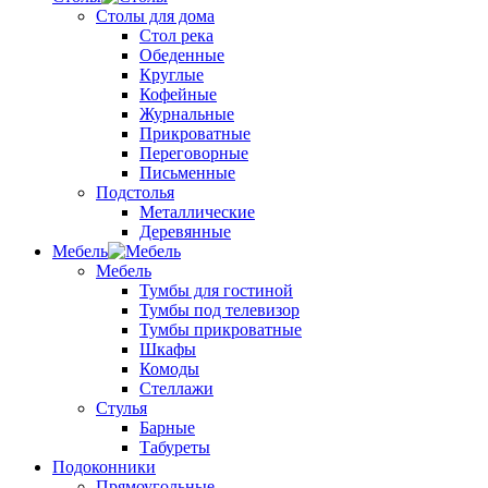
Столы для дома
Стол река
Обеденные
Круглые
Кофейные
Журнальные
Прикроватные
Переговорные
Письменные
Подстолья
Металлические
Деревянные
Мебель
Мебель
Тумбы для гостиной
Тумбы под телевизор
Тумбы прикроватные
Шкафы
Комоды
Стеллажи
Стулья
Барные
Табуреты
Подоконники
Прямоугольные