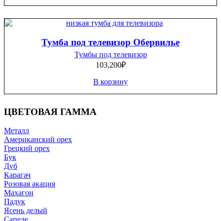
Тумба под телевизор Обервилье
Тумбы под телевизор
103,200
₽
В корзину
ЦВЕТОВАЯ ГАММА
Металл
Американский орех
Грецкий орех
Бук
Дуб
Карагач
Розовая акация
Махагон
Падук
Ясень делый
Сапеле