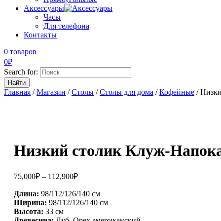
Аксессуары
Часы
Для телефона
Контакты
0 товаров
0
₽
Search for:
Главная
/
Магазин
/
Столы
/
Столы для дома
/
Кофейные
/ Низк
Низкий столик Клуж-Напок
75,000
₽
–
112,900
₽
Длина:
98/112/126/140 см
Ширина:
98/112/126/140 см
Высота:
33 см
Древесина:
Дуб, Орех американский