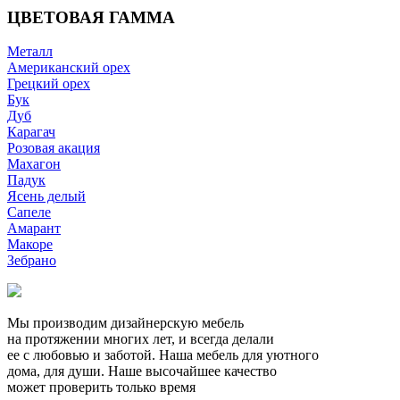
ЦВЕТОВАЯ ГАММА
Металл
Американский орех
Грецкий орех
Бук
Дуб
Карагач
Розовая акация
Махагон
Падук
Ясень делый
Сапеле
Амарант
Макоре
Зебрано
Мы производим дизайнерскую мебель
на протяжении многих лет, и всегда делали
ее с любовью и заботой. Наша мебель для уютного
дома, для души. Наше высочайшее качество
может проверить только время