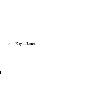
ий столик Клуж-Напока
а