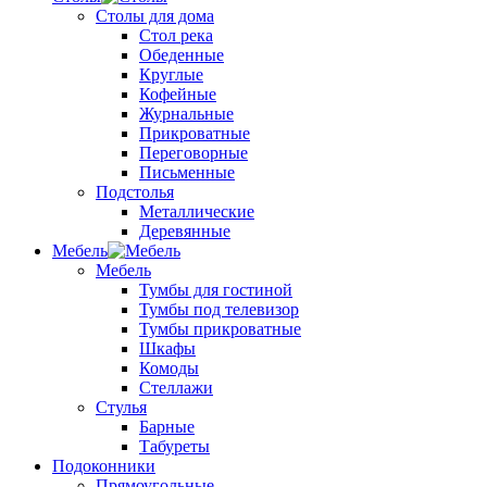
Столы для дома
Стол река
Обеденные
Круглые
Кофейные
Журнальные
Прикроватные
Переговорные
Письменные
Подстолья
Металлические
Деревянные
Мебель
Мебель
Тумбы для гостиной
Тумбы под телевизор
Тумбы прикроватные
Шкафы
Комоды
Стеллажи
Стулья
Барные
Табуреты
Подоконники
Прямоугольные