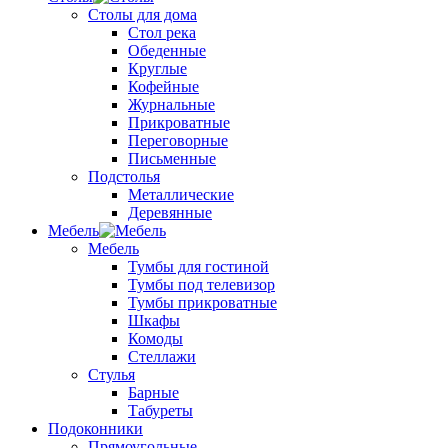
Столы для дома
Стол река
Обеденные
Круглые
Кофейные
Журнальные
Прикроватные
Переговорные
Письменные
Подстолья
Металлические
Деревянные
Мебель
Мебель
Тумбы для гостиной
Тумбы под телевизор
Тумбы прикроватные
Шкафы
Комоды
Стеллажи
Стулья
Барные
Табуреты
Подоконники
Прямоугольные