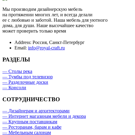
Мы производим дизайнерскую мебель
на протяжении многих лет, и всегда делали
ее с любовью и заботой. Наша мебель для уютного
дома, для души. Наше высочайшее качество
может проверить только время
Address:
Россия, Санкт-Петербург
Email:
info@royal-craft.ru
РАЗДЕЛЫ
— Столы река
— Тумбы под телевизор
— Разделочные доски
— Консоли
СОТРУДНИЧЕСТВО
— Дизайнерам и архитекторами
— Интернет магазинам мебели и декора
— Крупным поставщикам
— Ресторанам, барам и кафе
— Мебельным салонам